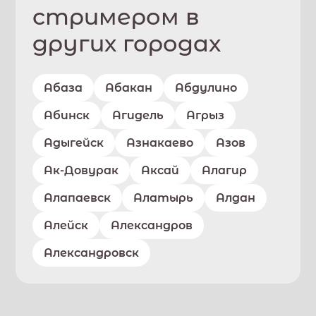
стримером в
других городах
Абаза
Абакан
Абдулино
Абинск
Агидель
Агрыз
Адыгейск
Азнакаево
Азов
Ак-Довурак
Аксай
Алагир
Алапаевск
Алатырь
Алдан
Алейск
Александров
Александровск