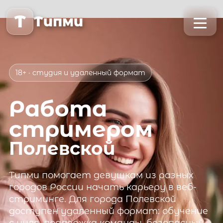
T
Типми
18+ · студия и удаленный формат
Работа
стримером
Полевской
Типми
помогает девушкам из разных
городов России начать карьеру в веб-
стриминге. Для города
Полевской
доступен удаленный формат: обучение