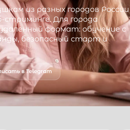
шкам из разных городов России
б-стриминге. Для города
даленный формат: обучение с
анды, безопасный старт и
исать в Telegram