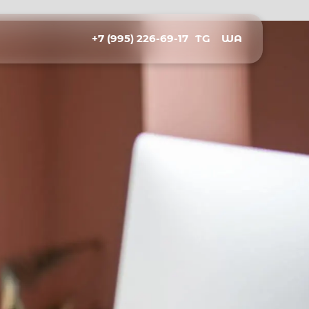
+7 (995) 226-69-17
TG
WA