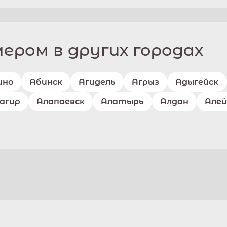
ром в других городах
ино
Абинск
Агидель
Агрыз
Адыгейск
агир
Алапаевск
Алатырь
Алдан
Алей