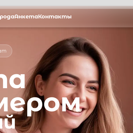
орода
Анкета
Контакты
мат
та
мером
ый