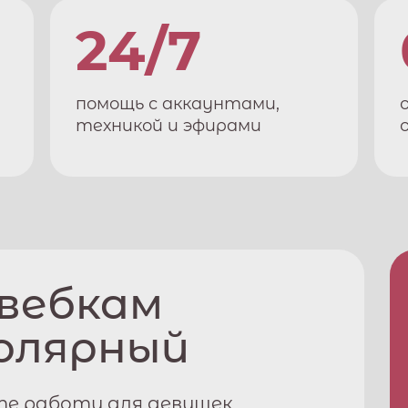
24/7
помощь с аккаунтами,
техникой и эфирами
 вебкам
олярный
те работу для девушек