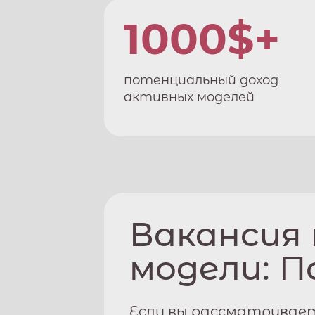
1000$+
потенциальный доход
активных моделей
Вакансия
модели:
П
Если вы рассматривае