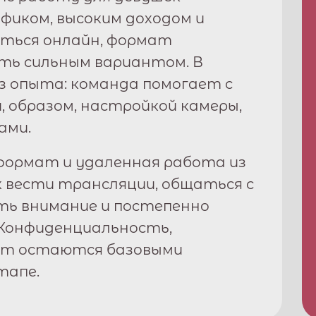
рафиком, высоким доходом и
ться онлайн, формат
ь сильным вариантом. В
з опыта: команда помогает с
, образом, настройкой камеры,
ами.
ормат и удаленная работа из
к вести трансляции, общаться с
ть внимание и постепенно
Конфиденциальность,
рт остаются базовыми
тапе.