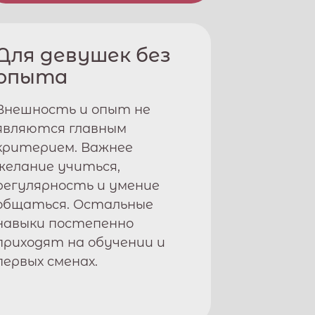
Для девушек без
опыта
Внешность и опыт не
являются главным
критерием. Важнее
желание учиться,
регулярность и умение
общаться. Остальные
навыки постепенно
приходят на обучении и
первых сменах.