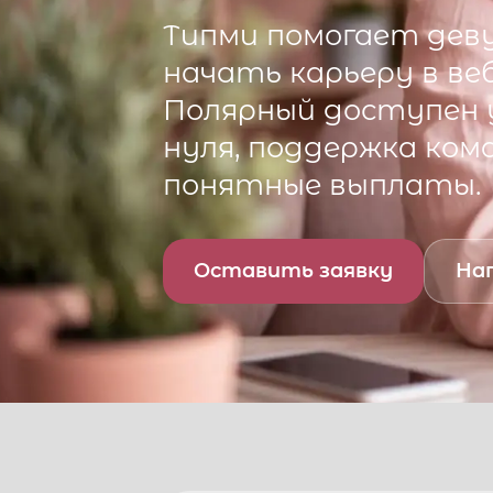
Типми
помогает деву
начать карьеру в ве
Полярный
доступен у
нуля, поддержка ком
понятные выплаты.
Оставить заявку
Нап