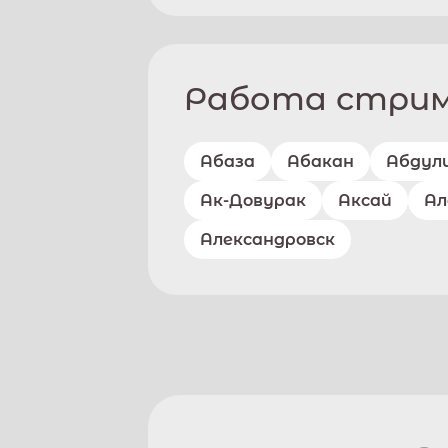
Работа стриме
Абаза
Абакан
Абдул
Ак-Довурак
Аксай
Ал
Александровск