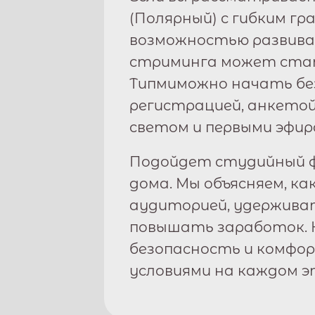
(
Полярный
) с гибким г
возможностью развива
стриминга может стат
Типми
можно начать бе
регистрацией, анкетой
светом и первыми эфир
Подойдет студийный ф
дома. Мы объясняем, ка
аудиторией, удержива
повышать заработок. 
безопасность и комфо
условиями на каждом э