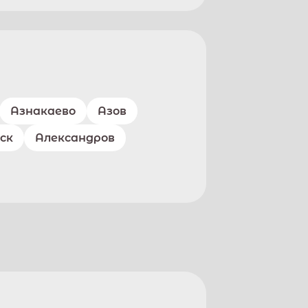
Азнакаево
Азов
ск
Александров