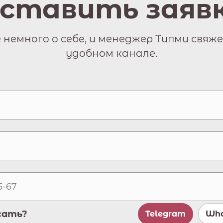
ставить заяв
немного о себе, и менеджер Типми свяже
удобном канале.
сать?
Telegram
Wha