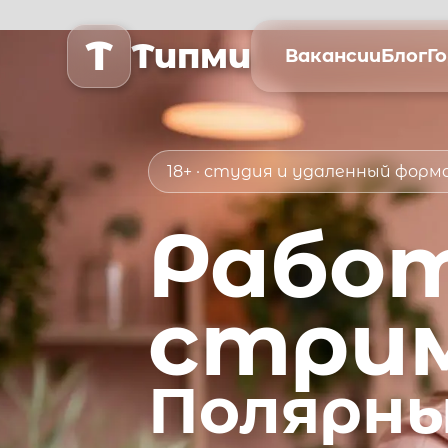
T
Типми
Вакансии
Блог
Г
18+ · студия и удаленный фор
Рабо
стри
Полярн