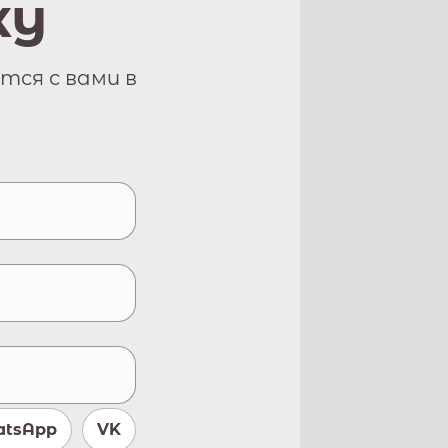
ку
тся с вами в
tsApp
VK