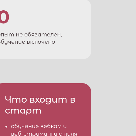
0
опыт не обязателен,
обучение включено
Что входит в
старт
обучение вебкам и
веб-стримингу с нуля;