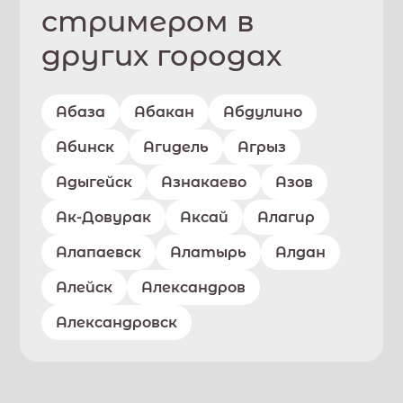
стримером в
других городах
Абаза
Абакан
Абдулино
Абинск
Агидель
Агрыз
Адыгейск
Азнакаево
Азов
Ак-Довурак
Аксай
Алагир
Алапаевск
Алатырь
Алдан
Алейск
Александров
Александровск