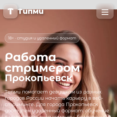
T
Типми
18+ · студия и удаленный формат
Работа
стримером
Прокопьевск
Типми
помогает девушкам из разных
городов России начать карьеру в веб-
стриминге. Для города
Прокопьевск
доступен удаленный формат: обучение