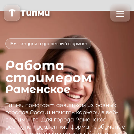
T
Типми
18+ · студия и удаленный формат
Работа
стримером
Раменское
Типми
помогает девушкам из разных
городов России начать карьеру в веб-
стриминге. Для города
Раменское
доступен удаленный формат: обучение