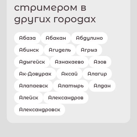
стримером в
других городах
Абаза
Абакан
Абдулино
Абинск
Агидель
Агрыз
Адыгейск
Азнакаево
Азов
Ак-Довурак
Аксай
Алагир
Алапаевск
Алатырь
Алдан
Алейск
Александров
Александровск