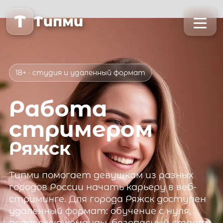
T
Типми
18+ · студия и удаленный формат
Работа
стримером
Ряжск
Типми
помогает девушкам из разных
городов России начать карьеру в веб-
стриминге. Для города
Ряжск
доступен
удаленный формат: обучение с нуля,