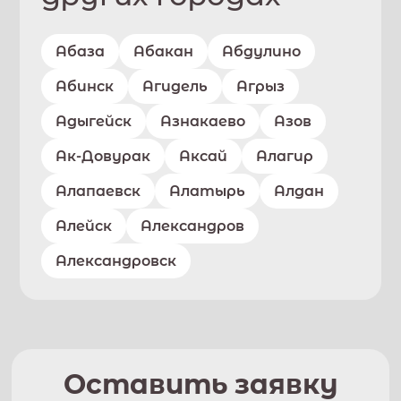
Абаза
Абакан
Абдулино
Абинск
Агидель
Агрыз
Адыгейск
Азнакаево
Азов
Ак-Довурак
Аксай
Алагир
Алапаевск
Алатырь
Алдан
Алейск
Александров
Александровск
Оставить заявку