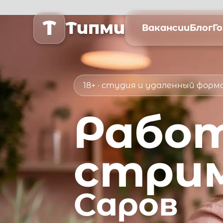
T
Типми
Вакансии
Блог
Г
18+ · студия и удаленный фор
Рабо
стри
Саров