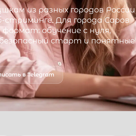
шкам из разных городов России
б-стриминге. Для города
Саров
формат: обучение с нуля,
 безопасный старт и понятные
исать в Telegram