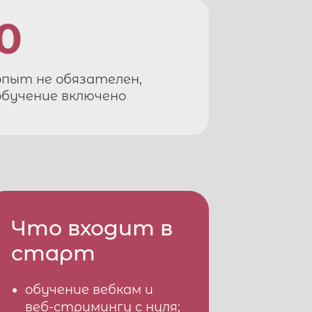
0
опыт не обязателен,
обучение включено
Что входит в
старт
обучение вебкам и
веб-стримингу с нуля;