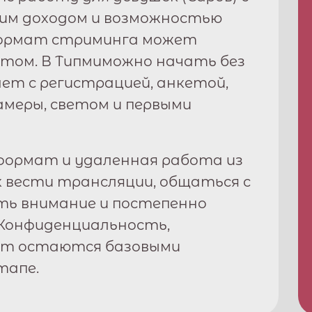
ким доходом и возможностью
формат стриминга может
том. В
Типми
можно начать без
ет с регистрацией, анкетой,
амеры, светом и первыми
ормат и удаленная работа из
к вести трансляции, общаться с
ть внимание и постепенно
Конфиденциальность,
рт остаются базовыми
тапе.