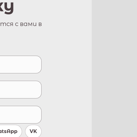
ку
тся с вами в
tsApp
VK