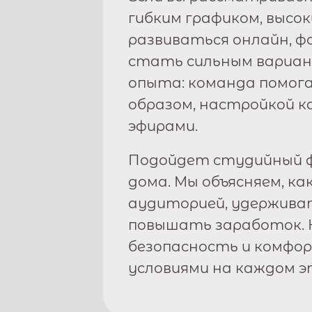
гибким графиком, высо
развиваться онлайн, 
стать сильным вариан
опыта: команда помога
образом, настройкой к
эфирами.
Подойдет студийный ф
дома. Мы объясняем, ка
аудиторией, удержива
повышать заработок. 
безопасность и комфо
условиями на каждом э