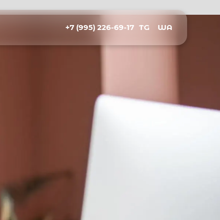
+7 (995) 226-69-17
TG
WA