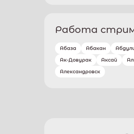
Работа стриме
Абаза
Абакан
Абдул
Ак-Довурак
Аксай
Ал
Александровск