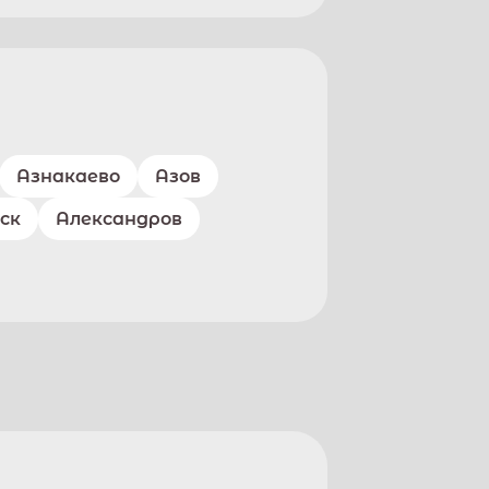
Азнакаево
Азов
ск
Александров