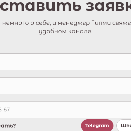
ставить заяв
немного о себе, и менеджер Типми свяже
удобном канале.
сать?
Telegram
Wha