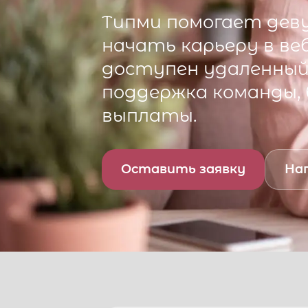
Типми
помогает деву
начать карьеру в ве
доступен удаленный 
поддержка команды,
выплаты.
Оставить заявку
Нап