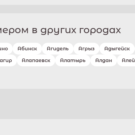
ром в других городах
ино
Абинск
Агидель
Агрыз
Адыгейск
агир
Алапаевск
Алатырь
Алдан
Алей