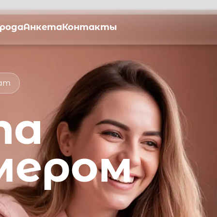
орода
Анкета
Контакты
мат
та
мером