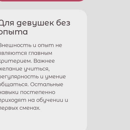
Для девушек без
опыта
Внешность и опыт не
являются главным
критерием. Важнее
желание учиться,
регулярность и умение
общаться. Остальные
навыки постепенно
приходят на обучении и
первых сменах.