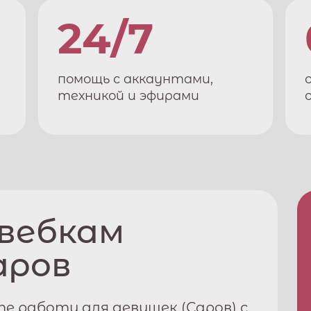
24/7
помощь с аккаунтами,
техникой и эфирами
 вебкам
аров
е работу для девушек (
Саров
) с