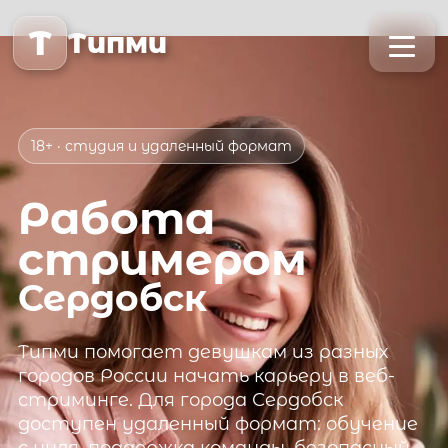
T
Типми
18+ · студия и удаленный формат
Работа
стримером
Сердобск
Типми
помогает девушкам из разных
городов России начать карьеру в веб-
стриминге. Для города
Сердобск
доступен удаленный формат: обучение