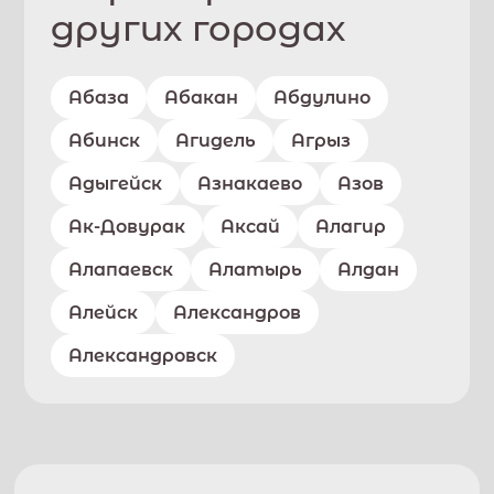
других городах
Абаза
Абакан
Абдулино
Абинск
Агидель
Агрыз
Адыгейск
Азнакаево
Азов
Ак-Довурак
Аксай
Алагир
Алапаевск
Алатырь
Алдан
Алейск
Александров
Александровск