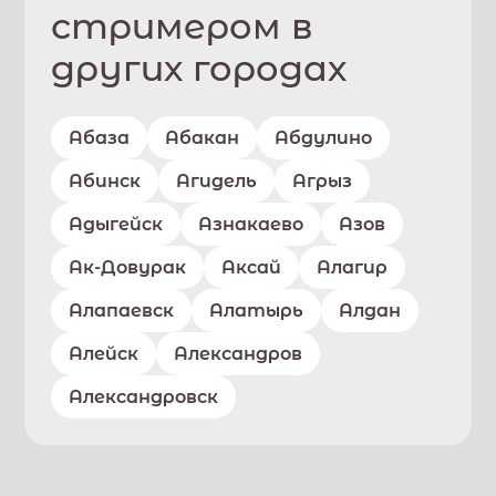
стримером в
других городах
Абаза
Абакан
Абдулино
Абинск
Агидель
Агрыз
Адыгейск
Азнакаево
Азов
Ак-Довурак
Аксай
Алагир
Алапаевск
Алатырь
Алдан
Алейск
Александров
Александровск