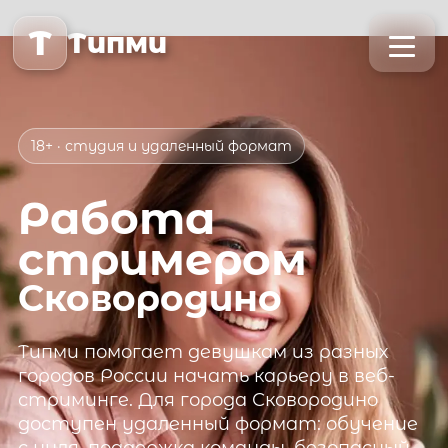
T
Типми
18+ · студия и удаленный формат
Работа
стримером
Сковородино
Типми
помогает девушкам из разных
городов России начать карьеру в веб-
стриминге. Для города
Сковородино
доступен удаленный формат: обучение