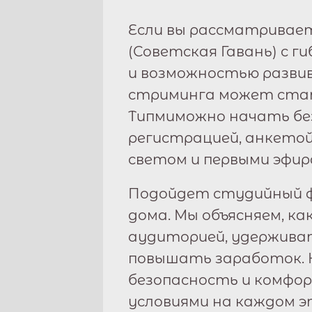
Если вы рассматривае
(
Советская Гавань
) с 
и возможностью разви
стриминга может стат
Типми
можно начать бе
регистрацией, анкетой
светом и первыми эфир
Подойдет студийный ф
дома. Мы объясняем, ка
аудиторией, удержива
повышать заработок. 
безопасность и комфо
условиями на каждом э