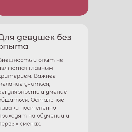
Для девушек без
опыта
Внешность и опыт не
являются главным
критерием. Важнее
желание учиться,
регулярность и умение
общаться. Остальные
навыки постепенно
приходят на обучении и
первых сменах.