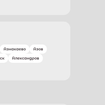
Азнакаево
Азов
ск
Александров