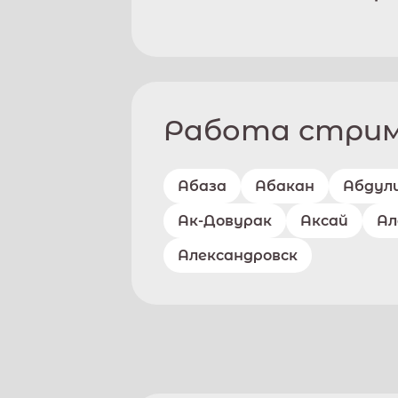
Работа стриме
Абаза
Абакан
Абдул
Ак-Довурак
Аксай
Ал
Александровск