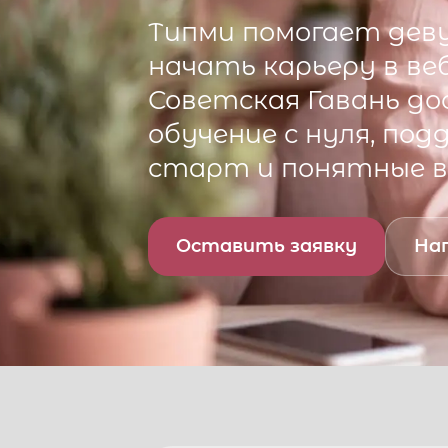
Типми
помогает деву
начать карьеру в ве
Советская Гавань
до
обучение с нуля, по
старт и понятные 
Оставить заявку
Нап