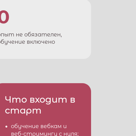
0
опыт не обязателен,
обучение включено
Что входит в
старт
обучение вебкам и
веб-стримингу с нуля;