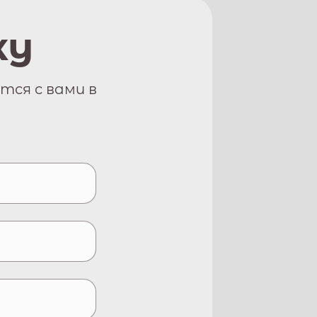
ку
тся с вами в