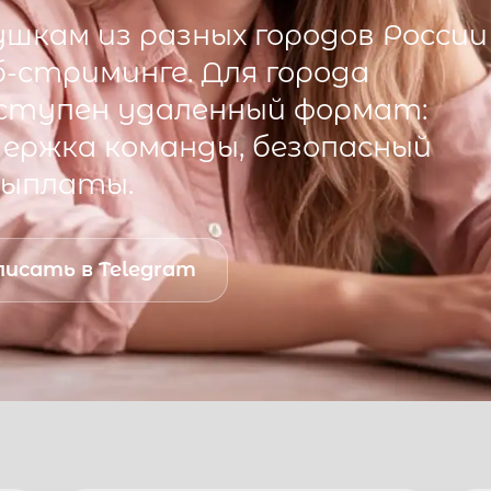
шкам из разных городов России
б-стриминге. Для города
ступен удаленный формат:
ддержка команды, безопасный
выплаты.
исать в Telegram