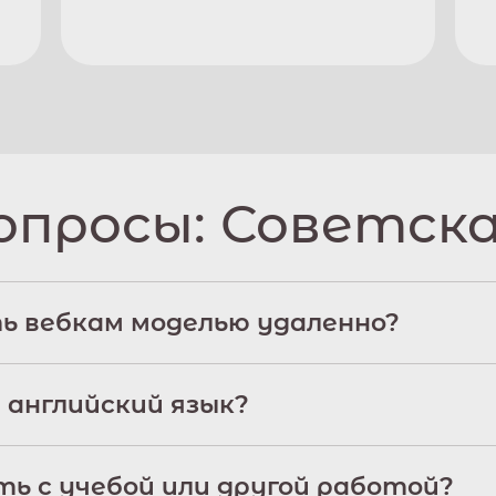
опросы:
Советска
ь вебкам моделью удаленно?
 английский язык?
ь с учебой или другой работой?