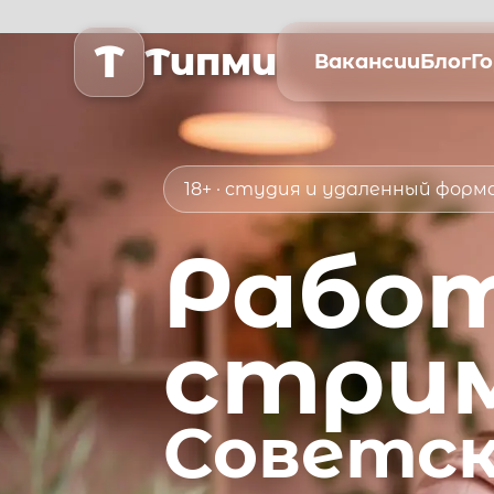
T
Типми
Вакансии
Блог
Г
18+ · студия и удаленный фор
Рабо
стри
Советск