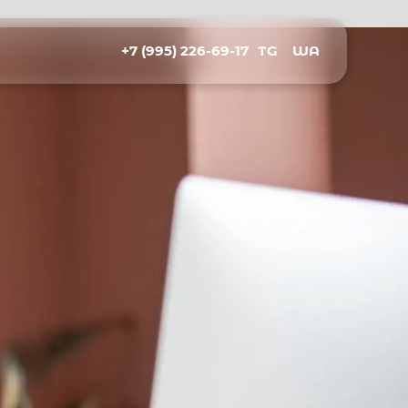
+7 (995) 226-69-17
TG
WA