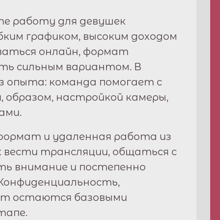
те работу для девушек
гибким графиком, высоким доходом
ваться онлайн, формат
ь сильным вариантом. В
з опыта: команда помогает с
, образом, настройкой камеры,
ами.
ормат и удаленная работа из
к вести трансляции, общаться с
ть внимание и постепенно
Конфиденциальность,
рт остаются базовыми
тапе.