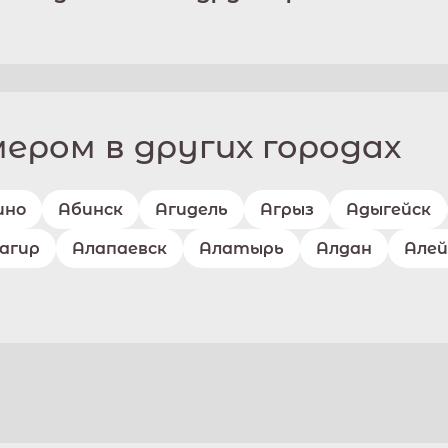
ром в других городах
ино
Абинск
Агидель
Агрыз
Адыгейск
агир
Алапаевск
Алатырь
Алдан
Алей