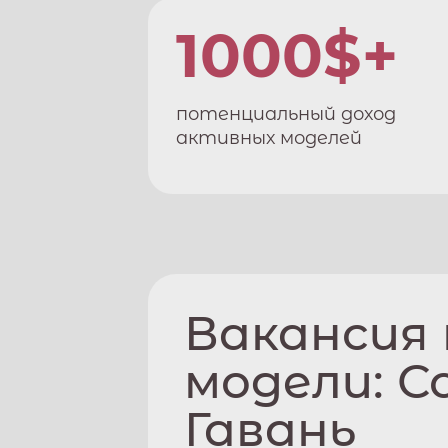
1000$+
потенциальный доход
активных моделей
Вакансия
модели:
С
Гавань