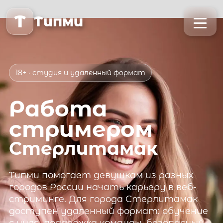
T
Типми
18+ · студия и удаленный формат
Работа
стримером
Стерлитамак
Типми
помогает девушкам из разных
городов России начать карьеру в веб-
стриминге. Для города
Стерлитамак
доступен удаленный формат: обучение