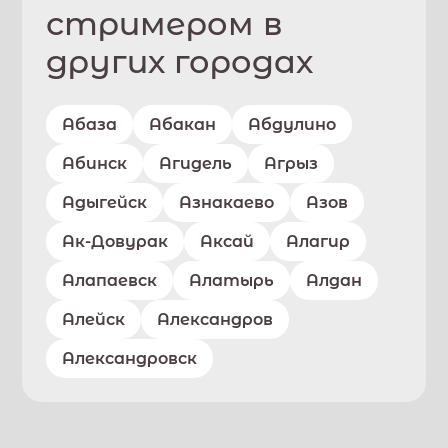
стримером в
других городах
Абаза
Абакан
Абдулино
Абинск
Агидель
Агрыз
Адыгейск
Азнакаево
Азов
Ак-Довурак
Аксай
Алагир
Алапаевск
Алатырь
Алдан
Алейск
Александров
Александровск