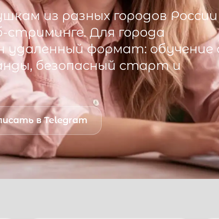
шкам из разных городов России
б-стриминге. Для города
 удаленный формат: обучение 
анды, безопасный старт и
исать в Telegram