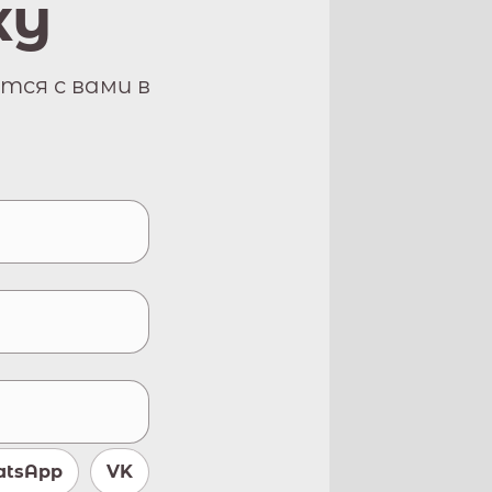
ку
тся с вами в
tsApp
VK