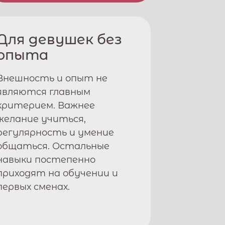
Для девушек без
опыта
Внешность и опыт не
являются главным
критерием. Важнее
желание учиться,
регулярность и умение
общаться. Остальные
навыки постепенно
приходят на обучении и
первых сменах.