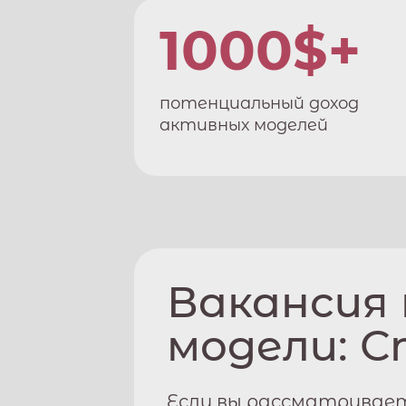
1000$+
потенциальный доход
активных моделей
Вакансия
модели:
С
Если вы рассматривае