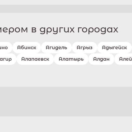
ром в других городах
ино
Абинск
Агидель
Агрыз
Адыгейск
агир
Алапаевск
Алатырь
Алдан
Алей