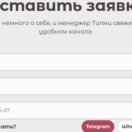
ставить заяв
немного о себе, и менеджер Типми свяже
удобном канале.
сать?
Telegram
Wha