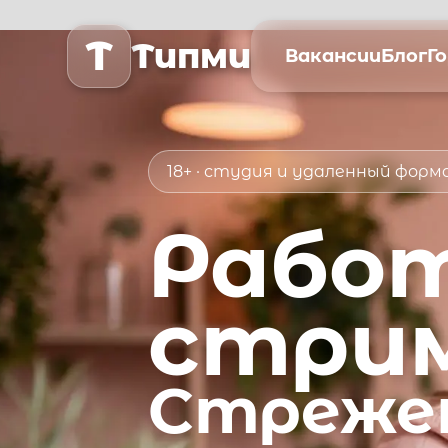
T
Типми
Вакансии
Блог
Г
18+ · студия и удаленный фор
Рабо
стри
Стреже