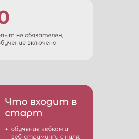
0
опыт не обязателен,
обучение включено
Что входит в
старт
обучение вебкам и
веб-стримингу с нуля;