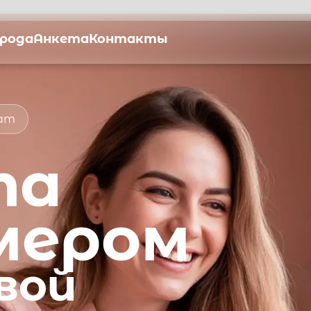
орода
Анкета
Контакты
мат
та
мером
вой