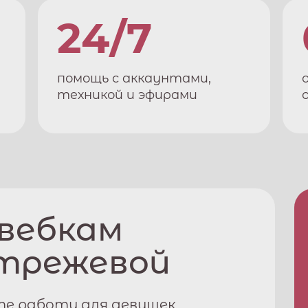
24/7
помощь с аккаунтами,
техникой и эфирами
 вебкам
трежевой
те работу для девушек