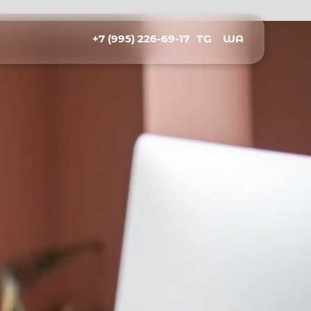
+7 (995) 226-69-17
TG
WA