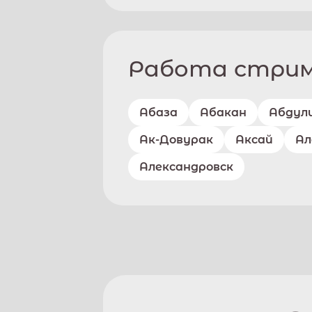
Работа стриме
Абаза
Абакан
Абдул
Ак-Довурак
Аксай
Ал
Александровск