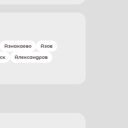
Азнакаево
Азов
ск
Александров