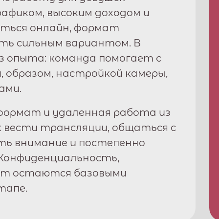
графиком, высоким доходом и
ться онлайн, формат
ь сильным вариантом. В
з опыта: команда помогает с
, образом, настройкой камеры,
ами.
ормат и удаленная работа из
к вести трансляции, общаться с
ть внимание и постепенно
Конфиденциальность,
рт остаются базовыми
тапе.