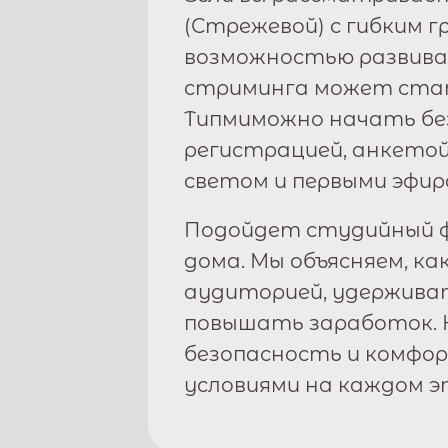
(
Стрежевой
) с гибким 
возможностью развива
стриминга может стат
Типми
можно начать бе
регистрацией, анкетой
светом и первыми эфир
Подойдет студийный ф
дома. Мы объясняем, ка
аудиторией, удержива
повышать заработок. 
безопасность и комфо
условиями на каждом э