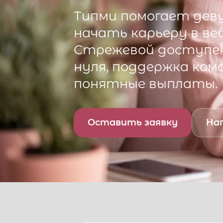
Типми
помогает деву
начать карьеру в ве
Стрежевой
доступен
нуля, поддержка ком
понятные выплаты.
Оставить заявку
Нап