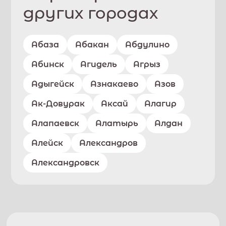
других городах
Абаза
Абакан
Абдулино
Абинск
Агидель
Агрыз
Адыгейск
Азнакаево
Азов
Ак-Довурак
Аксай
Алагир
Алапаевск
Алатырь
Алдан
Алейск
Александров
Александровск