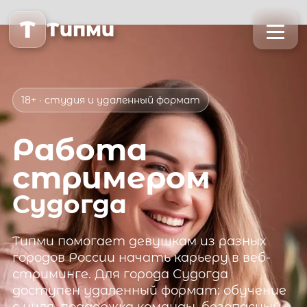
T
Типми
18+ · студия и удаленный формат
Работа
стримером
Судогда
Типми
помогает девушкам из разных
городов России начать карьеру в веб-
стриминге. Для города
Судогда
доступен удаленный формат: обучение