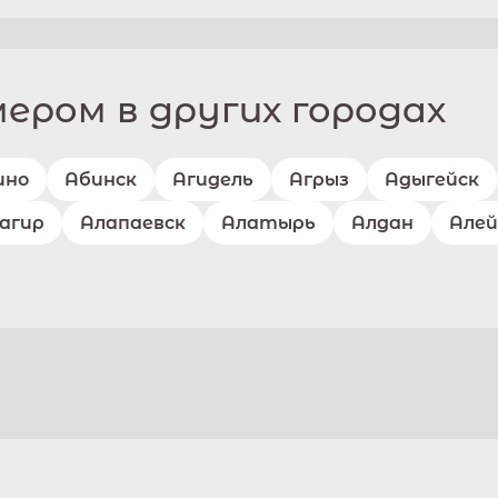
ром в других городах
ино
Абинск
Агидель
Агрыз
Адыгейск
агир
Алапаевск
Алатырь
Алдан
Алей