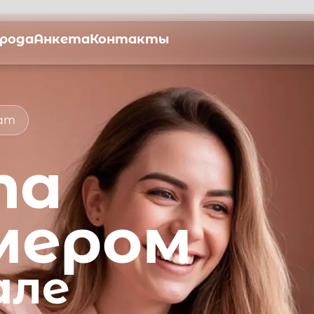
орода
Анкета
Контакты
мат
та
мером
але