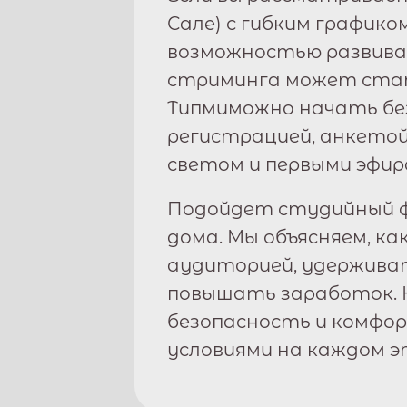
Сале
) с гибким графико
возможностью развива
стриминга может стат
Типми
можно начать бе
регистрацией, анкетой
светом и первыми эфир
Подойдет студийный ф
дома. Мы объясняем, ка
аудиторией, удержива
повышать заработок. 
безопасность и комфо
условиями на каждом э