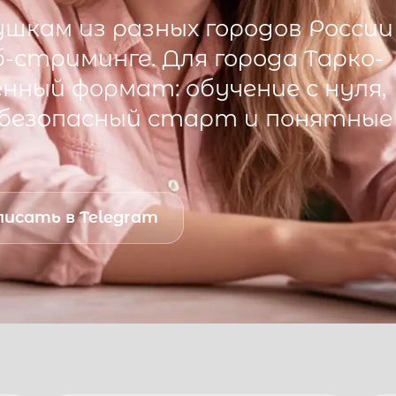
шкам из разных городов России
б-стриминге. Для города
Тарко-
ный формат: обучение с нуля,
 безопасный старт и понятные
исать в Telegram