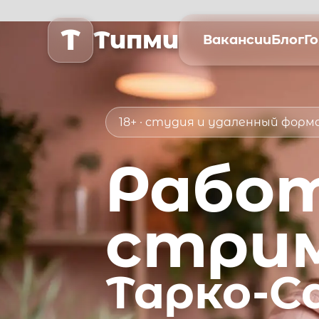
T
Типми
Вакансии
Блог
Г
18+ · студия и удаленный фор
Рабо
стри
Тарко-С