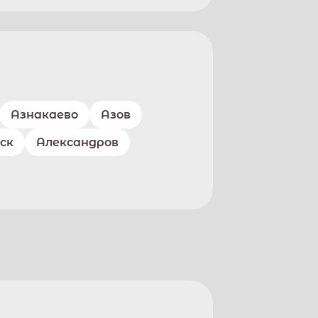
Азнакаево
Азов
ск
Александров