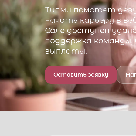
Типми
помогает деву
начать карьеру в ве
Сале
доступен удален
поддержка команды,
выплаты.
Оставить заявку
Нап