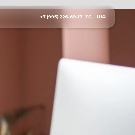
+7 (995) 226-69-17
TG
WA