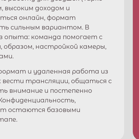
м, высоким доходом и
ться онлайн, формат
ь сильным вариантом. В
з опыта: команда помогает с
, образом, настройкой камеры,
ами.
ормат и удаленная работа из
к вести трансляции, общаться с
ть внимание и постепенно
Конфиденциальность,
рт остаются базовыми
тапе.