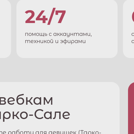
24/7
помощь с аккаунтами,
техникой и эфирами
 вебкам
арко-Сале
е работу для девушек (
Тарко-