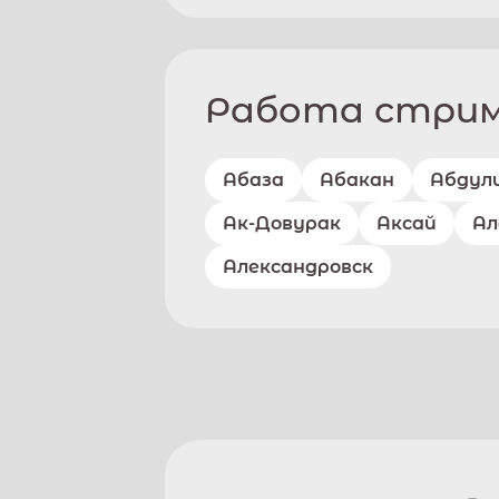
Работа стриме
Абаза
Абакан
Абдул
Ак-Довурак
Аксай
Ал
Александровск