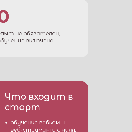
0
опыт не обязателен,
обучение включено
Что входит в
старт
обучение вебкам и
веб-стримингу с нуля;