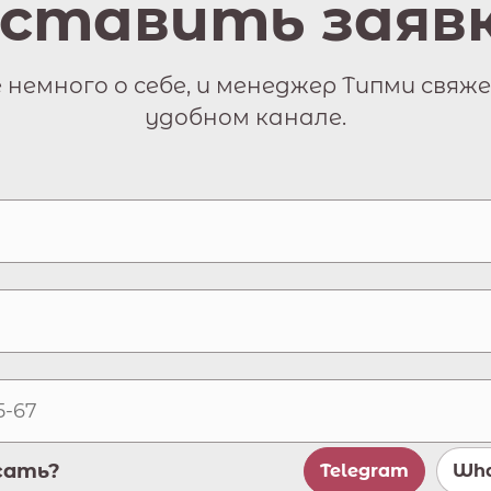
ставить заяв
немного о себе, и менеджер Типми свяже
удобном канале.
сать?
Telegram
Wha