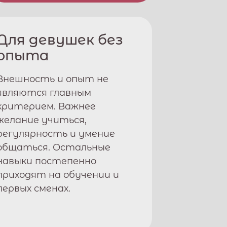
Для девушек без
опыта
Внешность и опыт не
являются главным
критерием. Важнее
желание учиться,
регулярность и умение
общаться. Остальные
навыки постепенно
приходят на обучении и
первых сменах.