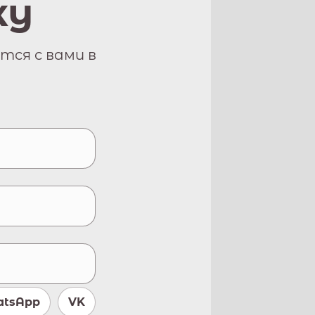
ку
тся с вами в
tsApp
VK