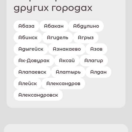
других городах
Абаза
Абакан
Абдулино
Абинск
Агидель
Агрыз
Адыгейск
Азнакаево
Азов
Ак-Довурак
Аксай
Алагир
Алапаевск
Алатырь
Алдан
Алейск
Александров
Александровск