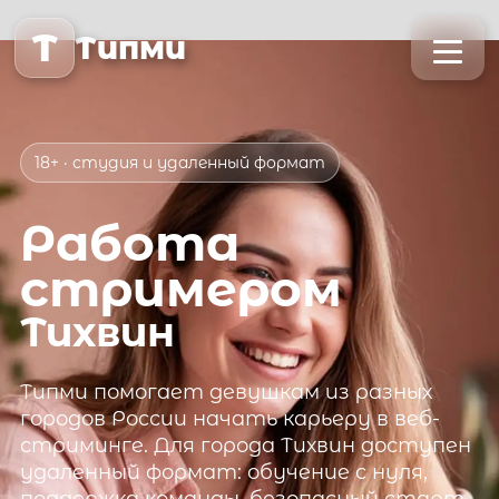
T
Типми
18+ · студия и удаленный формат
Работа
стримером
Тихвин
Типми
помогает девушкам из разных
городов России начать карьеру в веб-
стриминге. Для города
Тихвин
доступен
удаленный формат: обучение с нуля,