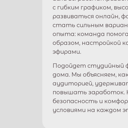
с гибким графиком, вы
развиваться онлайн, 
стать сильным вариан
опыта: команда помога
образом, настройкой к
эфирами.
Подойдет студийный ф
дома. Мы объясняем, ка
аудиторией, удержива
повышать заработок. 
безопасность и комфо
условиями на каждом э