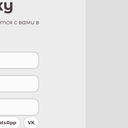
ку
тся с вами в
tsApp
VK