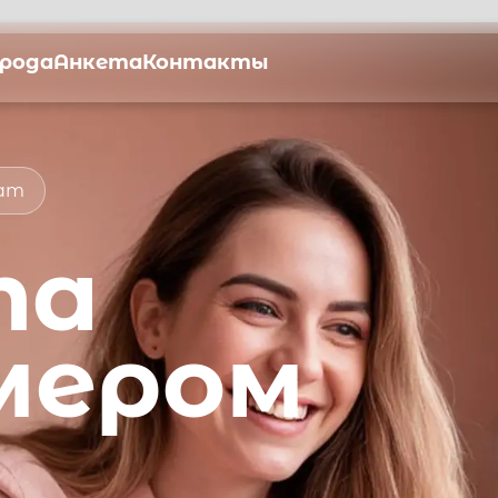
орода
Анкета
Контакты
мат
та
мером