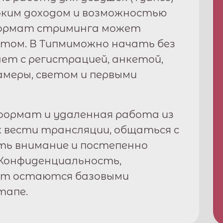
соким доходом и возможностью
формат стриминга может
том. В
Типми
можно начать без
ет с регистрацией, анкетой,
амеры, светом и первыми
ормат и удаленная работа из
к вести трансляции, общаться с
ть внимание и постепенно
Конфиденциальность,
рт остаются базовыми
тапе.