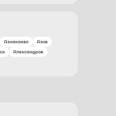
Азнакаево
Азов
ск
Александров