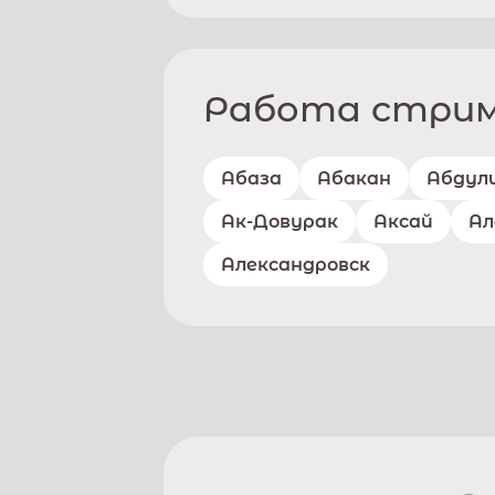
Работа стриме
Абаза
Абакан
Абдул
Ак-Довурак
Аксай
Ал
Александровск