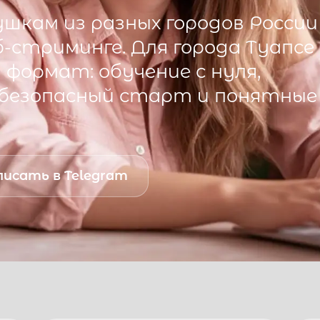
шкам из разных городов России
б-стриминге. Для города
Туапсе
формат: обучение с нуля,
 безопасный старт и понятные
исать в Telegram