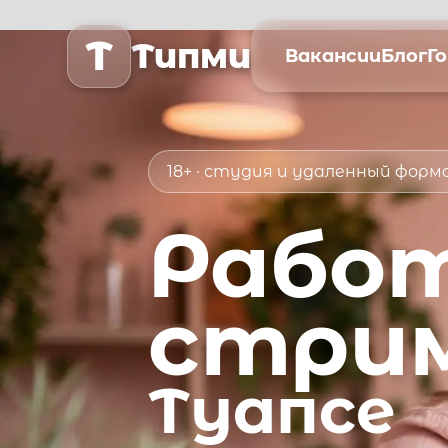
T
Типми
Вакансии
Блог
Г
18+ · студия и удаленный фор
Рабо
стри
Туапсе