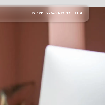
+7 (995) 226-69-17
TG
WA