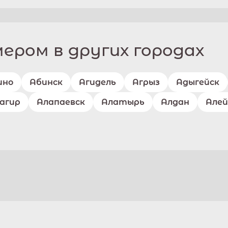
ром в других городах
ино
Абинск
Агидель
Агрыз
Адыгейск
агир
Алапаевск
Алатырь
Алдан
Алей