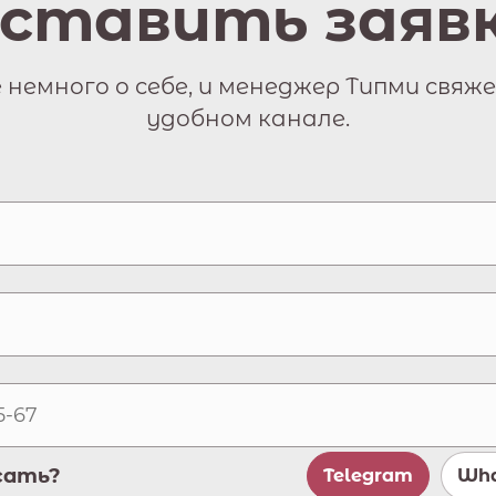
ставить заяв
немного о себе, и менеджер Типми свяже
удобном канале.
сать?
Telegram
Wha