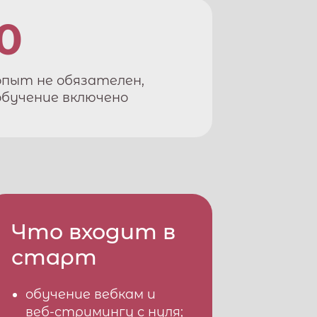
0
опыт не обязателен,
обучение включено
Что входит в
старт
обучение вебкам и
веб-стримингу с нуля;