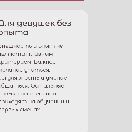
Для девушек без
опыта
Внешность и опыт не
являются главным
критерием. Важнее
желание учиться,
регулярность и умение
общаться. Остальные
навыки постепенно
приходят на обучении и
первых сменах.