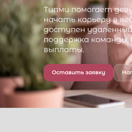
Типми
помогает деву
начать карьеру в ве
доступен удаленный 
поддержка команды,
выплаты.
Оставить заявку
Нап