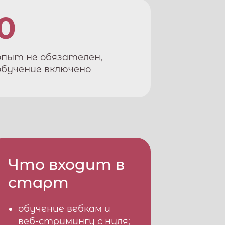
0
опыт не обязателен,
обучение включено
Что входит в
старт
обучение вебкам и
веб-стримингу с нуля;