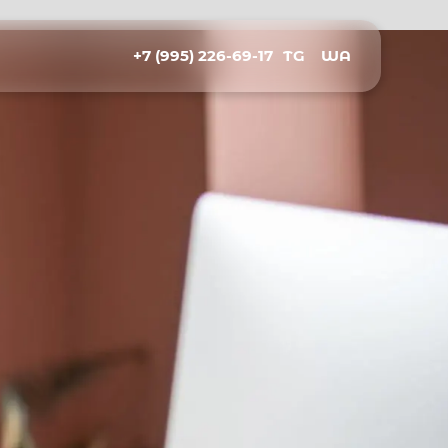
+7 (995) 226-69-17
TG
WA