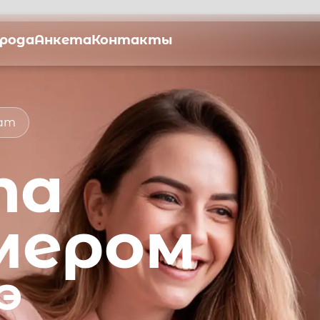
орода
Анкета
Контакты
мат
та
мером
э