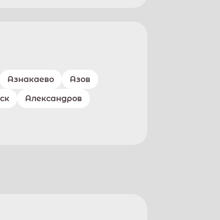
Азнакаево
Азов
ск
Александров