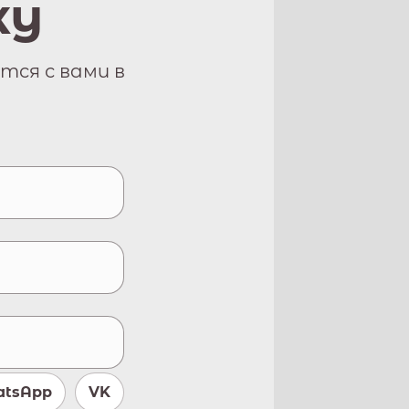
ку
тся с вами в
tsApp
VK