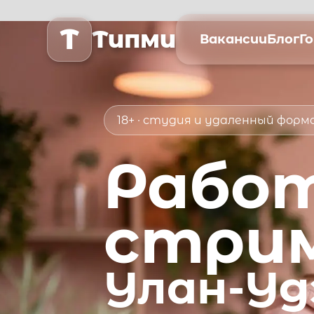
T
Типми
Вакансии
Блог
Г
18+ · студия и удаленный фор
Рабо
стри
Улан-Уд