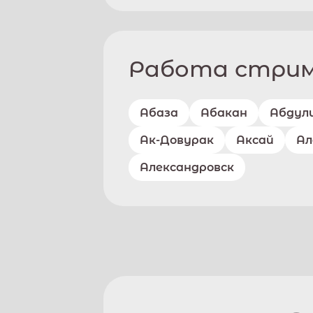
Работа стриме
Абаза
Абакан
Абдул
Ак-Довурак
Аксай
Ал
Александровск