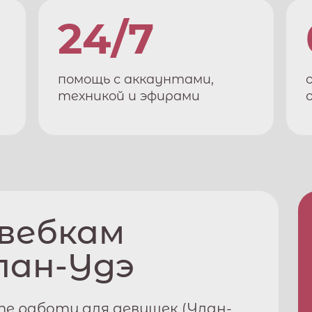
24/7
помощь с аккаунтами,
техникой и эфирами
 вебкам
лан-Удэ
е работу для девушек (
Улан-