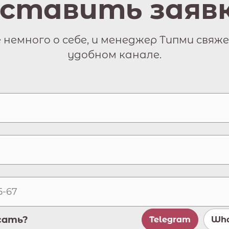
ставить заяв
немного о себе, и менеджер Типми свяже
удобном канале.
сать?
Telegram
Wha