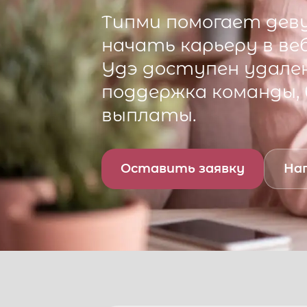
Типми
помогает деву
начать карьеру в ве
Удэ
доступен удален
поддержка команды,
выплаты.
Оставить заявку
Нап