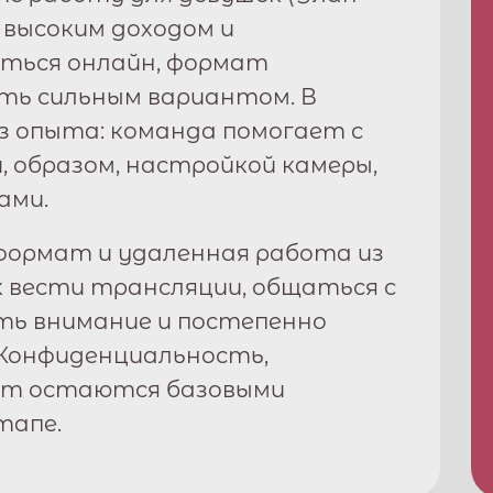
, высоким доходом и
ться онлайн, формат
ь сильным вариантом. В
з опыта: команда помогает с
, образом, настройкой камеры,
ами.
ормат и удаленная работа из
к вести трансляции, общаться с
ть внимание и постепенно
Конфиденциальность,
рт остаются базовыми
тапе.