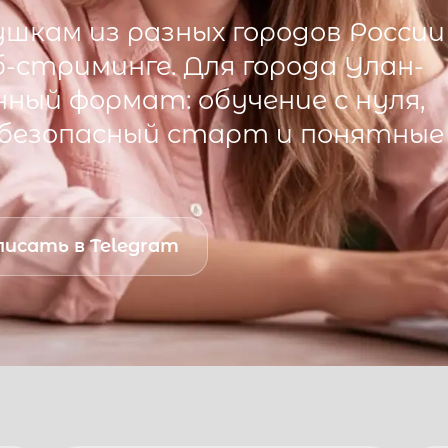
шкам из разных городов России
б-стриминге. Для города
Улан-
ный формат: обучение с нуля,
 безопасный старт и понятные
исать в Telegram