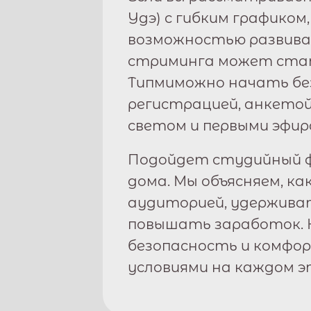
Удэ
) с гибким графиком
возможностью развива
стриминга может стат
Типми
можно начать бе
регистрацией, анкетой
светом и первыми эфир
Подойдет студийный ф
дома. Мы объясняем, ка
аудиторией, удержива
повышать заработок. 
безопасность и комфо
условиями на каждом э