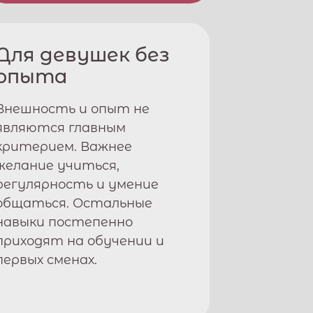
Для девушек без
опыта
Внешность и опыт не
являются главным
критерием. Важнее
желание учиться,
регулярность и умение
общаться. Остальные
навыки постепенно
приходят на обучении и
первых сменах.