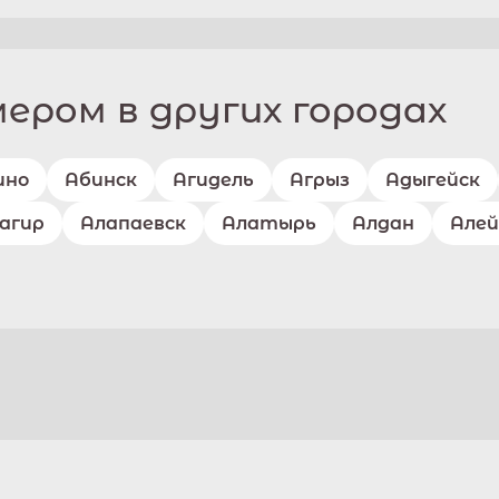
ром в других городах
ино
Абинск
Агидель
Агрыз
Адыгейск
агир
Алапаевск
Алатырь
Алдан
Алей