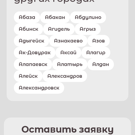
Абаза
Абакан
Абдулино
Абинск
Агидель
Агрыз
Адыгейск
Азнакаево
Азов
Ак-Довурак
Аксай
Алагир
Алапаевск
Алатырь
Алдан
Алейск
Александров
Александровск
Оставить заявку