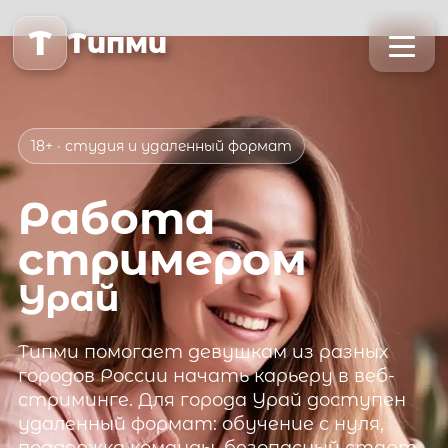
T
Типми
18+ · студия и удаленный формат
Работа
стримером
Урай
Типми
помогает девушкам из разных
городов России начать карьеру в веб-
стриминге. Для города
Урай
доступен
удаленный формат: обучение с нуля,