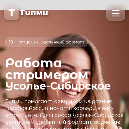
T
Типми
18+ · студия и удаленный формат
Работа
стримером
Усолье-Сибирское
Типми
помогает девушкам из разных
городов России начать карьеру в веб-
стриминге. Для города
Усолье-Сибирское
доступен удаленный формат: обучение