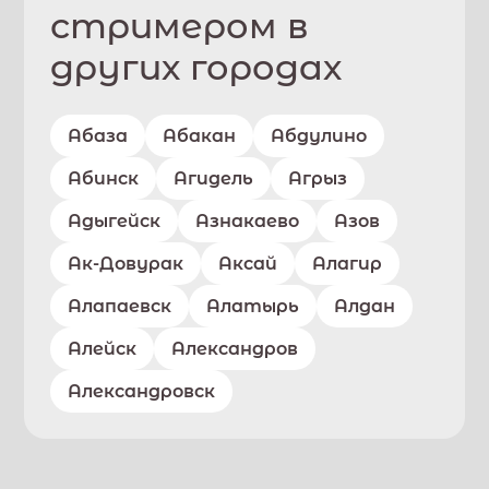
стримером в
других городах
Абаза
Абакан
Абдулино
Абинск
Агидель
Агрыз
Адыгейск
Азнакаево
Азов
Ак-Довурак
Аксай
Алагир
Алапаевск
Алатырь
Алдан
Алейск
Александров
Александровск