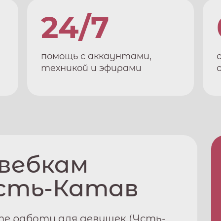
24/7
помощь с аккаунтами,
техникой и эфирами
 вебкам
сть-Катав
е работу для девушек (
Усть-