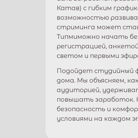
Катав
) с гибким графи
возможностью развива
стриминга может стат
Типми
можно начать бе
регистрацией, анкетой
светом и первыми эфир
Подойдет студийный ф
дома. Мы объясняем, ка
аудиторией, удержива
повышать заработок. 
безопасность и комфо
условиями на каждом э