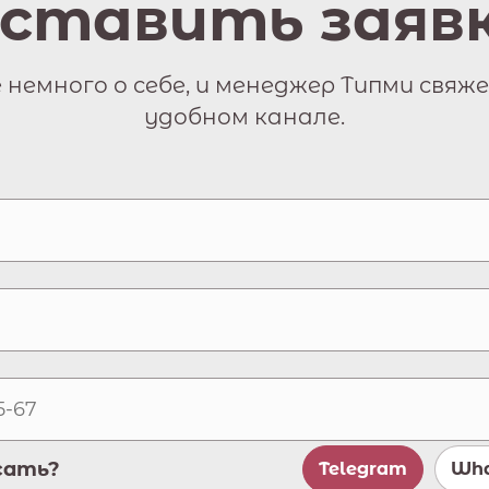
ставить заяв
немного о себе, и менеджер Типми свяже
удобном канале.
сать?
Telegram
Wha