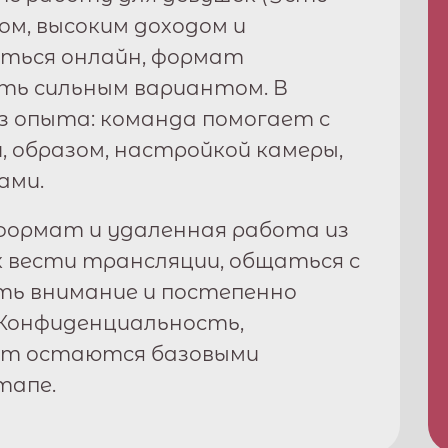
ком, высоким доходом и
ться онлайн, формат
ь сильным вариантом. В
з опыта: команда помогает с
, образом, настройкой камеры,
ами.
ормат и удаленная работа из
к вести трансляции, общаться с
ть внимание и постепенно
Конфиденциальность,
рт остаются базовыми
тапе.