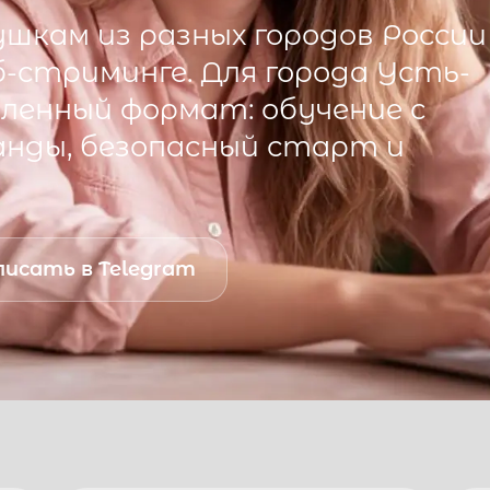
шкам из разных городов России
б-стриминге. Для города
Усть-
ленный формат: обучение с
анды, безопасный старт и
исать в Telegram