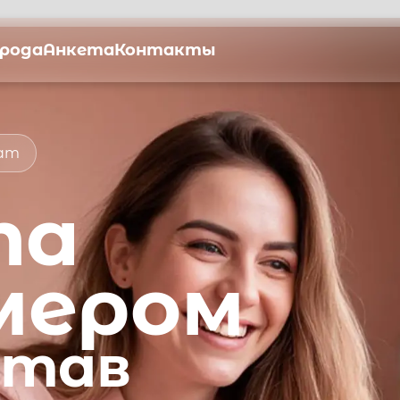
орода
Анкета
Контакты
мат
та
мером
атав