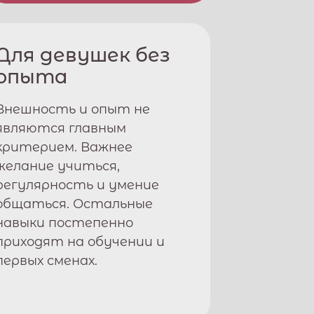
Для девушек без
опыта
Внешность и опыт не
являются главным
критерием. Важнее
желание учиться,
регулярность и умение
общаться. Остальные
навыки постепенно
приходят на обучении и
первых сменах.