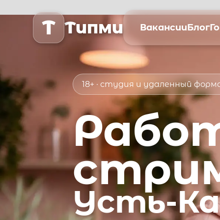
T
Типми
Вакансии
Блог
Г
18+ · студия и удаленный фор
Рабо
стри
Усть-К