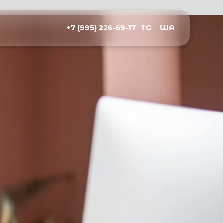
+7 (995) 226-69-17
TG
WA