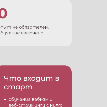
0
опыт не обязателен,
обучение включено
Что входит в
старт
обучение вебкам и
веб-стримингу с нуля;