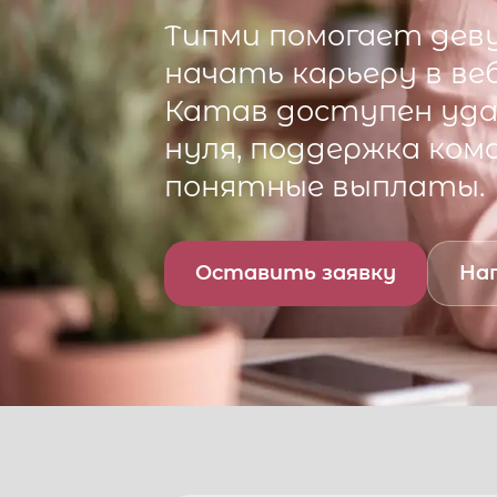
Типми
помогает деву
начать карьеру в ве
Катав
доступен уда
нуля, поддержка ком
понятные выплаты.
Оставить заявку
Нап