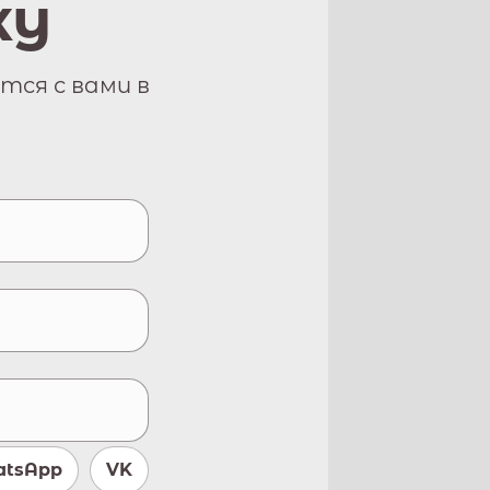
ку
тся с вами в
tsApp
VK