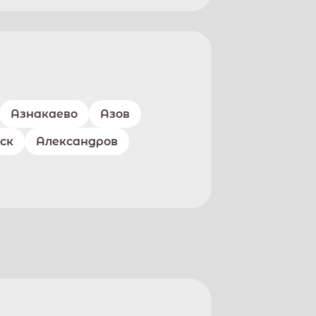
Азнакаево
Азов
ск
Александров