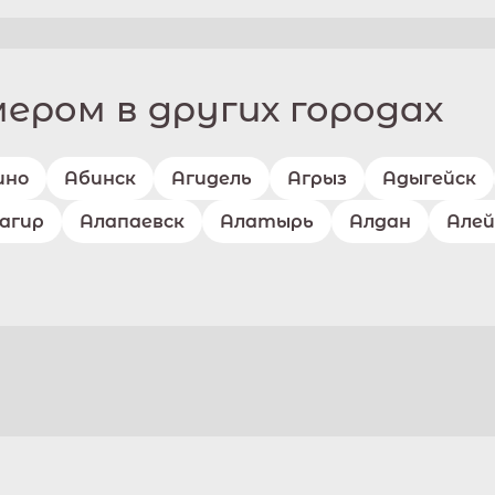
ром в других городах
ино
Абинск
Агидель
Агрыз
Адыгейск
агир
Алапаевск
Алатырь
Алдан
Алей