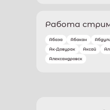
Работа стриме
Абаза
Абакан
Абдул
Ак-Довурак
Аксай
Ал
Александровск