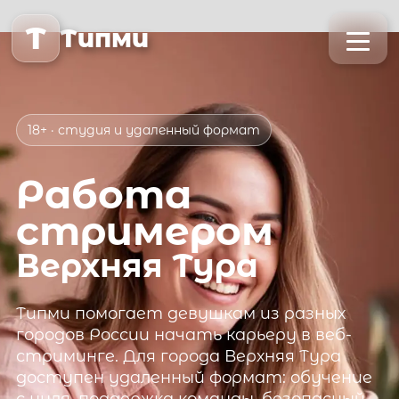
T
Типми
18+ · студия и удаленный формат
Работа
стримером
Верхняя Тура
Типми
помогает девушкам из разных
городов России начать карьеру в веб-
стриминге. Для города
Верхняя Тура
доступен удаленный формат: обучение