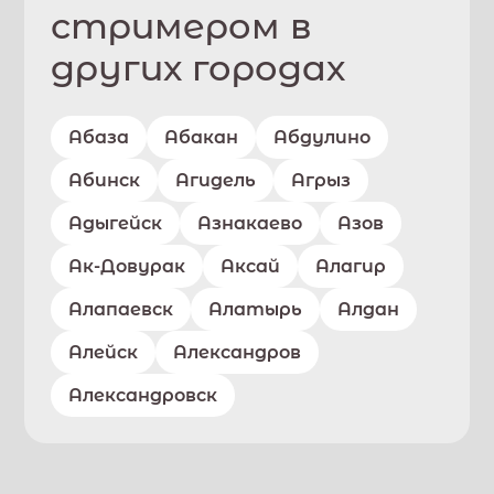
стримером в
других городах
Абаза
Абакан
Абдулино
Абинск
Агидель
Агрыз
Адыгейск
Азнакаево
Азов
Ак-Довурак
Аксай
Алагир
Алапаевск
Алатырь
Алдан
Алейск
Александров
Александровск