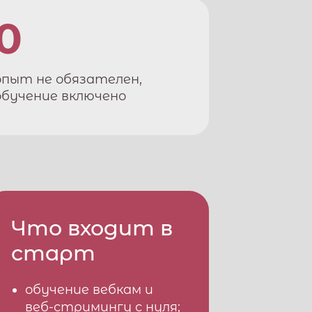
0
опыт не обязателен,
обучение включено
Что входит в
старт
обучение вебкам и
веб-стримингу с нуля;