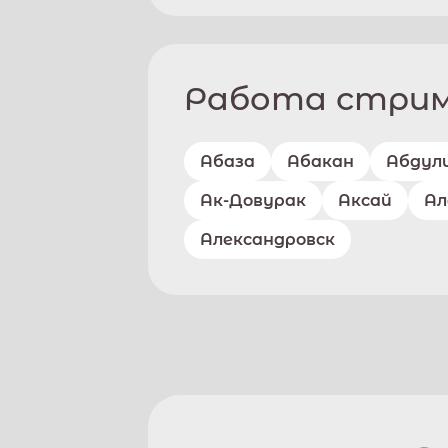
Работа стриме
Абаза
Абакан
Абдул
Ак-Довурак
Аксай
Ал
Александровск