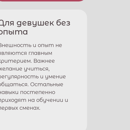
Для девушек без
опыта
Внешность и опыт не
являются главным
критерием. Важнее
желание учиться,
регулярность и умение
общаться. Остальные
навыки постепенно
приходят на обучении и
первых сменах.