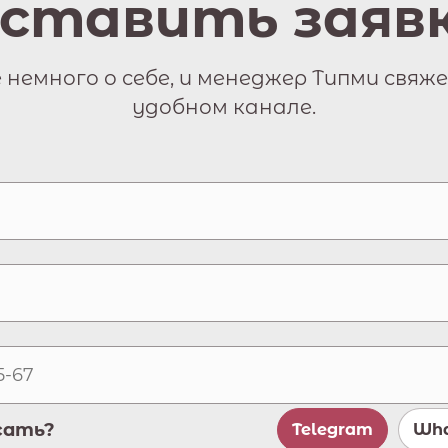
ставить заяв
немного о себе, и менеджер Типми свяже
удобном канале.
сать?
Telegram
Wha