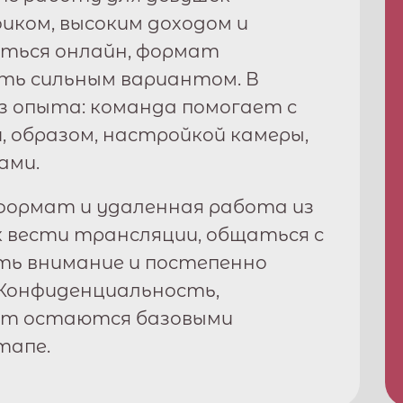
афиком, высоким доходом и
ться онлайн, формат
ь сильным вариантом. В
з опыта: команда помогает с
, образом, настройкой камеры,
ами.
ормат и удаленная работа из
к вести трансляции, общаться с
ть внимание и постепенно
Конфиденциальность,
рт остаются базовыми
тапе.