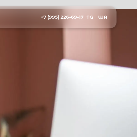
+7 (995) 226-69-17
TG
WA