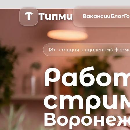
T
Типми
Вакансии
Блог
Г
18+ · студия и удаленный фор
Рабо
стри
Вороне