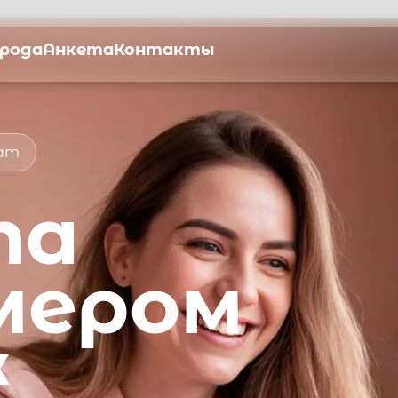
орода
Анкета
Контакты
мат
та
мером
ж