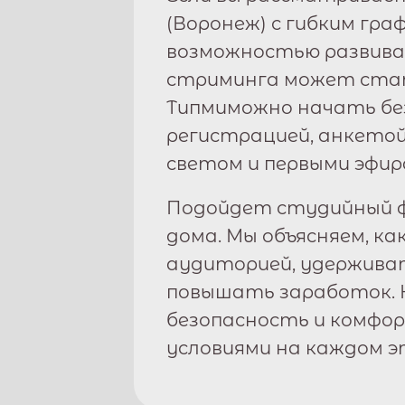
(
Воронеж
) с гибким гр
возможностью развива
стриминга может стат
Типми
можно начать бе
регистрацией, анкетой
светом и первыми эфир
Подойдет студийный ф
дома. Мы объясняем, ка
аудиторией, удержива
повышать заработок. 
безопасность и комфо
условиями на каждом э