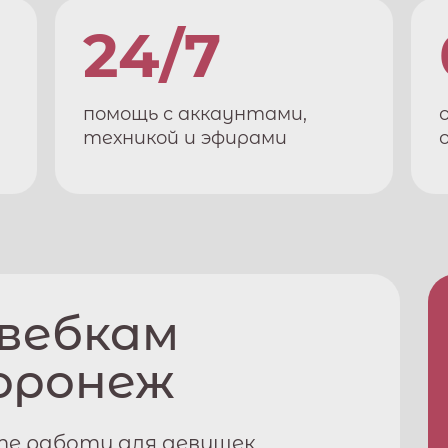
24/7
помощь с аккаунтами,
техникой и эфирами
 вебкам
оронеж
те работу для девушек