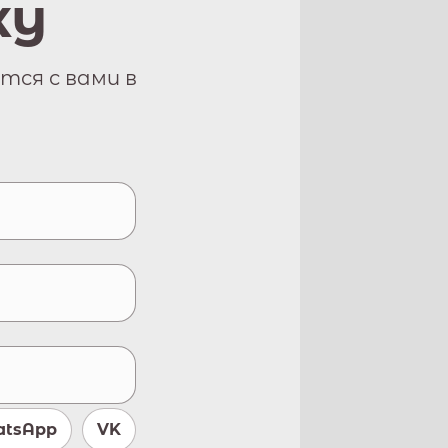
ку
тся с вами в
tsApp
VK