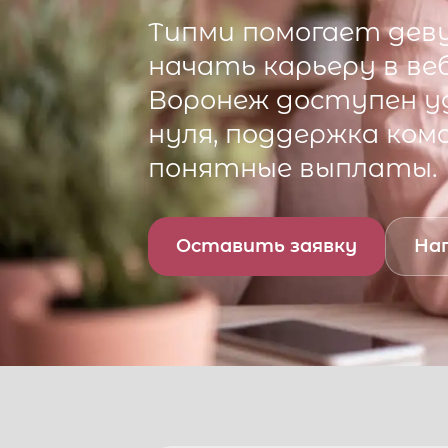
Типми
помогает деву
начать карьеру в ве
Воронеж
доступен уд
нуля, поддержка ком
понятные выплаты.
Оставить заявку
Нап