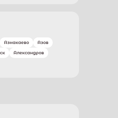
Азнакаево
Азов
ск
Александров