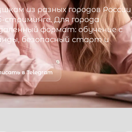
шкам из разных городов России
б-стриминге. Для города
аленный формат: обучение с
анды, безопасный старт и
исать в Telegram