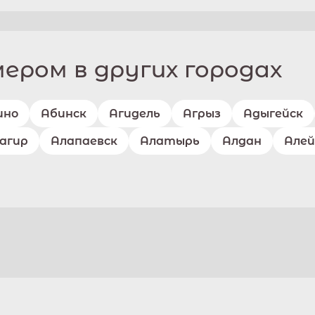
ром в других городах
ино
Абинск
Агидель
Агрыз
Адыгейск
агир
Алапаевск
Алатырь
Алдан
Алей