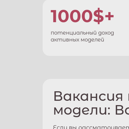
1000$+
потенциальный доход
активных моделей
Вакансия
модели:
В
Если вы рассматривае