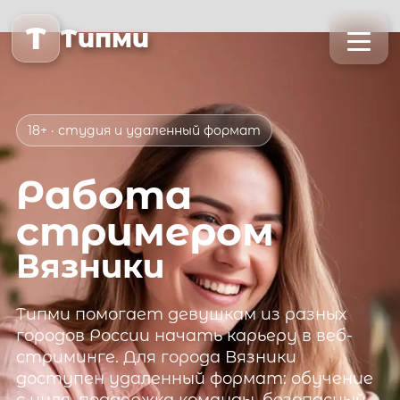
T
Типми
18+ · студия и удаленный формат
Работа
стримером
Вязники
Типми
помогает девушкам из разных
городов России начать карьеру в веб-
стриминге. Для города
Вязники
доступен удаленный формат: обучение