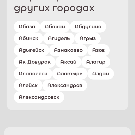
других городах
Абаза
Абакан
Абдулино
Абинск
Агидель
Агрыз
Адыгейск
Азнакаево
Азов
Ак-Довурак
Аксай
Алагир
Алапаевск
Алатырь
Алдан
Алейск
Александров
Александровск