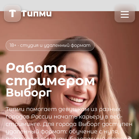
T
Типми
18+ · студия и удаленный формат
Работа
стримером
Выборг
Типми
помогает девушкам из разных
городов России начать карьеру в веб-
стриминге. Для города
Выборг
доступен
удаленный формат: обучение с нуля,