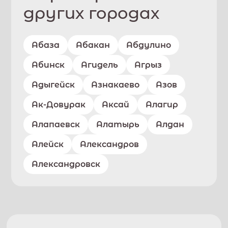
других городах
Абаза
Абакан
Абдулино
Абинск
Агидель
Агрыз
Адыгейск
Азнакаево
Азов
Ак-Довурак
Аксай
Алагир
Алапаевск
Алатырь
Алдан
Алейск
Александров
Александровск