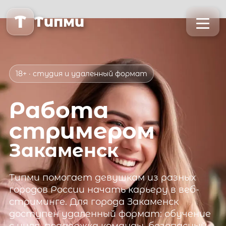
T
Типми
18+ · студия и удаленный формат
Работа
стримером
Закаменск
Типми
помогает девушкам из разных
городов России начать карьеру в веб-
стриминге. Для города
Закаменск
доступен удаленный формат: обучение