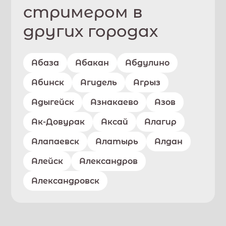
стримером в
других городах
Абаза
Абакан
Абдулино
Абинск
Агидель
Агрыз
Адыгейск
Азнакаево
Азов
Ак-Довурак
Аксай
Алагир
Алапаевск
Алатырь
Алдан
Алейск
Александров
Александровск