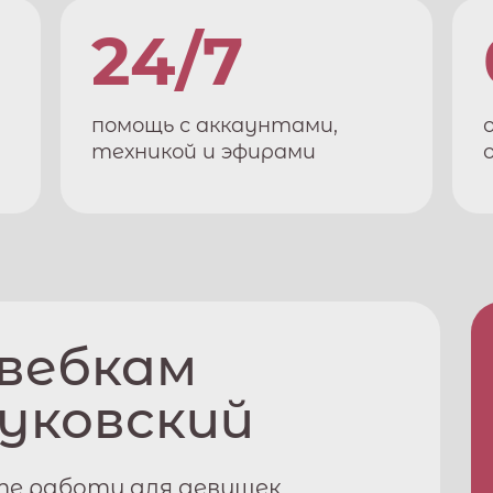
24/7
помощь с аккаунтами,
техникой и эфирами
 вебкам
уковский
те работу для девушек