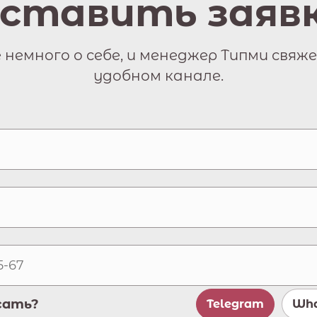
ставить заяв
немного о себе, и менеджер Типми свяже
удобном канале.
сать?
Telegram
Wha