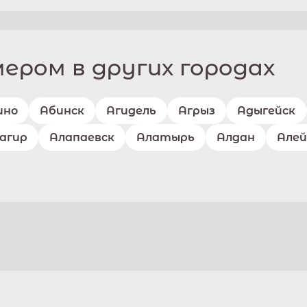
ром в других городах
ино
Абинск
Агидель
Агрыз
Адыгейск
агир
Алапаевск
Алатырь
Алдан
Алей