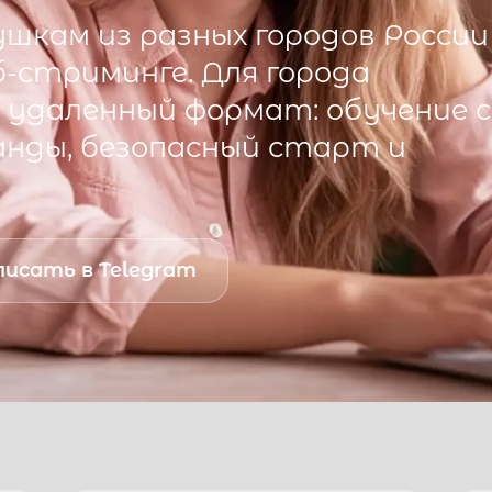
шкам из разных городов России
б-стриминге. Для города
удаленный формат: обучение с
анды, безопасный старт и
исать в Telegram