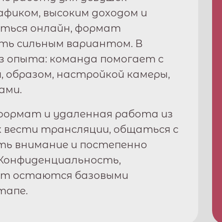
рафиком, высоким доходом и
ться онлайн, формат
ь сильным вариантом. В
з опыта: команда помогает с
, образом, настройкой камеры,
ами.
ормат и удаленная работа из
к вести трансляции, общаться с
ть внимание и постепенно
Конфиденциальность,
рт остаются базовыми
тапе.