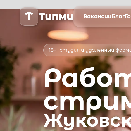
T
Типми
Вакансии
Блог
Г
18+ · студия и удаленный фор
Рабо
стри
Жуковс