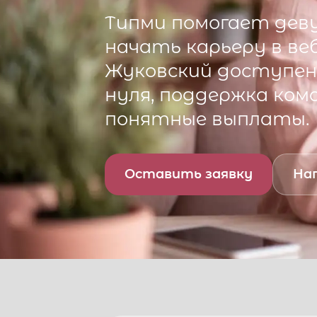
Типми
помогает деву
начать карьеру в ве
Жуковский
доступен 
нуля, поддержка ком
понятные выплаты.
Оставить заявку
Нап