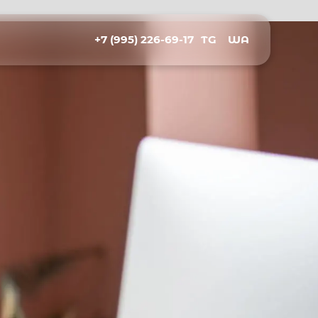
+7 (995) 226-69-17
TG
WA