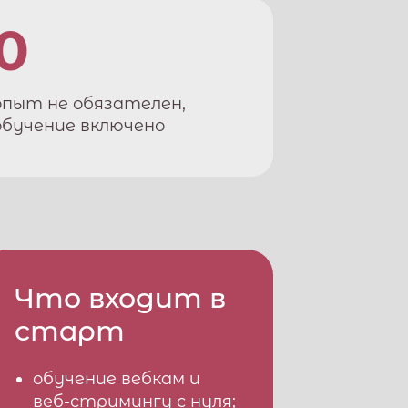
0
опыт не обязателен,
обучение включено
Что входит в
старт
обучение вебкам и
веб-стримингу с нуля;