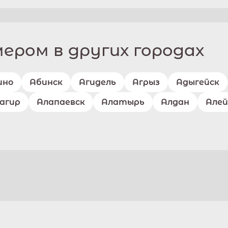
ром в других городах
ино
Абинск
Агидель
Агрыз
Адыгейск
агир
Алапаевск
Алатырь
Алдан
Алей