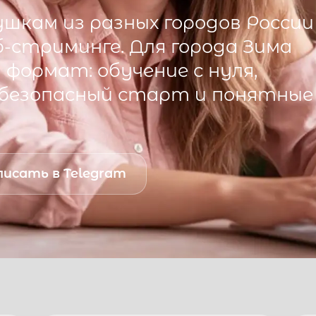
шкам из разных городов России
б-стриминге. Для города
Зима
формат: обучение с нуля,
 безопасный старт и понятные
исать в Telegram