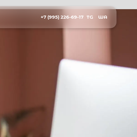
+7 (995) 226-69-17
TG
WA