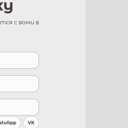
ку
тся с вами в
tsApp
VK