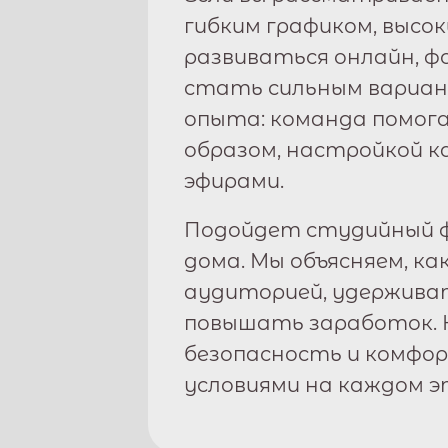
гибким графиком, высо
развиваться онлайн, 
стать сильным вариан
опыта: команда помога
образом, настройкой к
эфирами.
Подойдет студийный ф
дома. Мы объясняем, ка
аудиторией, удержива
повышать заработок. 
безопасность и комфо
условиями на каждом э