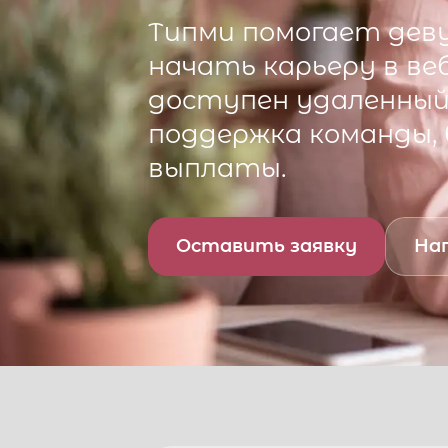
Типми
помогает деву
начать карьеру в ве
доступен удаленный 
поддержка команды,
выплаты.
Оставить заявку
Нап