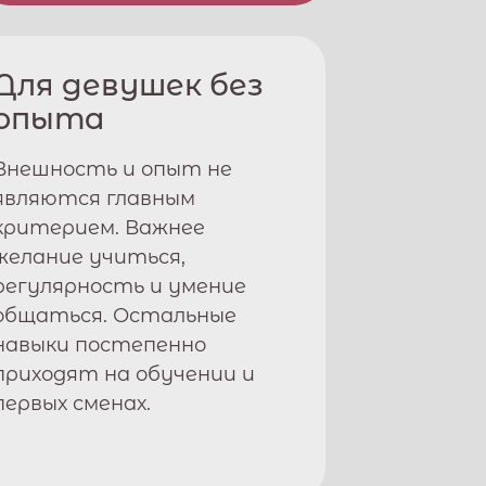
Для девушек без
опыта
Внешность и опыт не
являются главным
критерием. Важнее
желание учиться,
регулярность и умение
общаться. Остальные
навыки постепенно
приходят на обучении и
первых сменах.