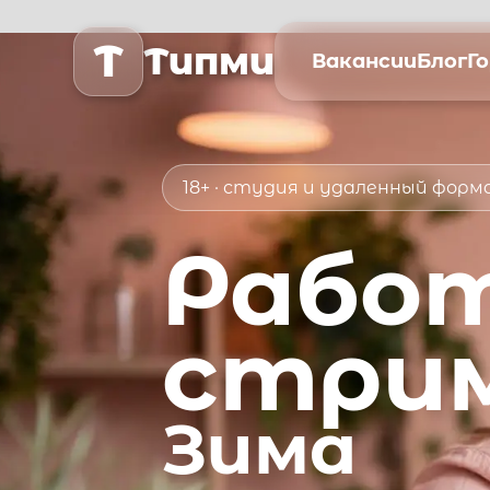
T
Типми
Вакансии
Блог
Г
18+ · студия и удаленный фор
Рабо
стри
Зима