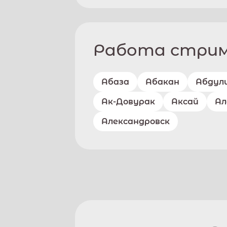
Работа стриме
Абаза
Абакан
Абдул
Ак-Довурак
Аксай
Ал
Александровск