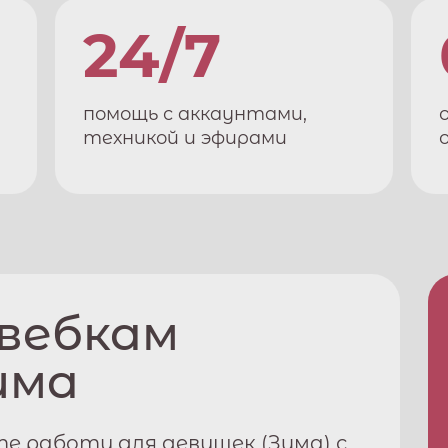
24/7
помощь с аккаунтами,
техникой и эфирами
 вебкам
има
е работу для девушек (
Зима
) с