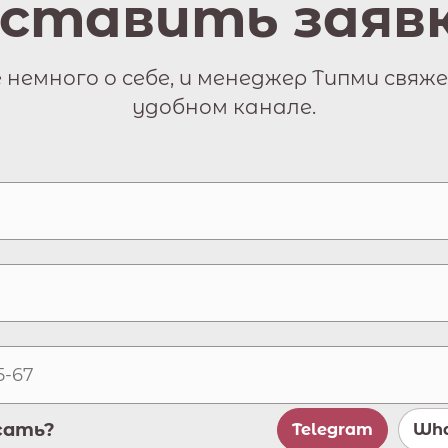
ставить заяв
немного о себе, и менеджер Типми свяже
удобном канале.
сать?
Telegram
Wha