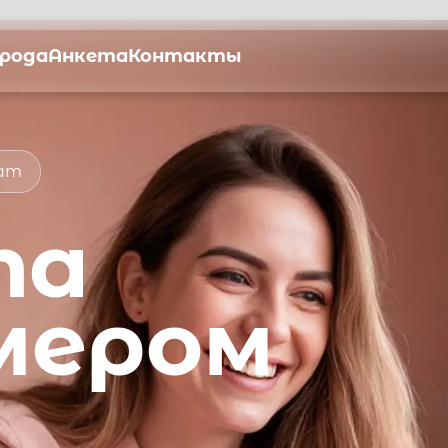
орода
Анкета
Контакты
мат
та
мером