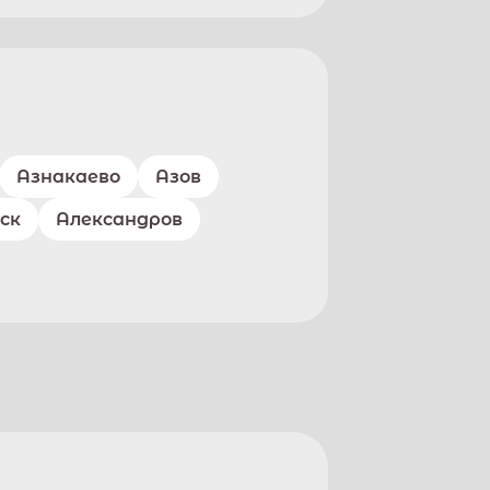
Азнакаево
Азов
ск
Александров