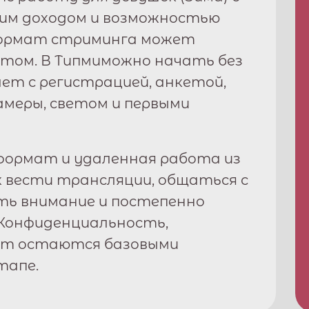
ким доходом и возможностью
формат стриминга может
том. В
Типми
можно начать без
ет с регистрацией, анкетой,
амеры, светом и первыми
ормат и удаленная работа из
к вести трансляции, общаться с
ть внимание и постепенно
Конфиденциальность,
рт остаются базовыми
тапе.